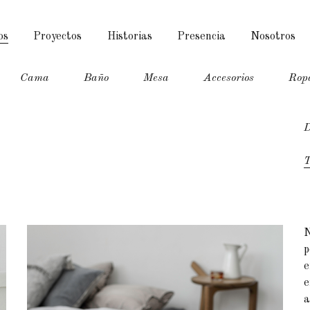
os
Proyectos
Historias
Presencia
Nosotros
Cama
Baño
Mesa
Accesorios
Rop
D
T
p
e
e
a