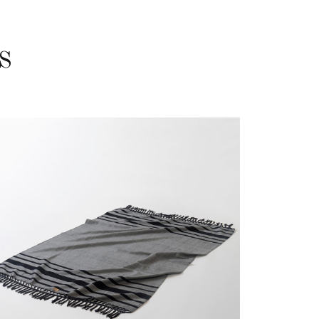
S
Next