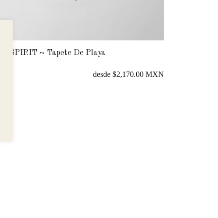
E SPIRIT ~ Tapete De Playa
WANDERING
desde $2,170.00 MXN