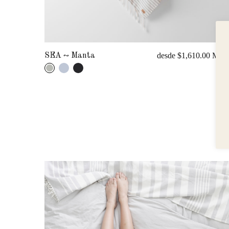
desde $1,610.00 MX
SEA ~ Manta
0.00 MXN