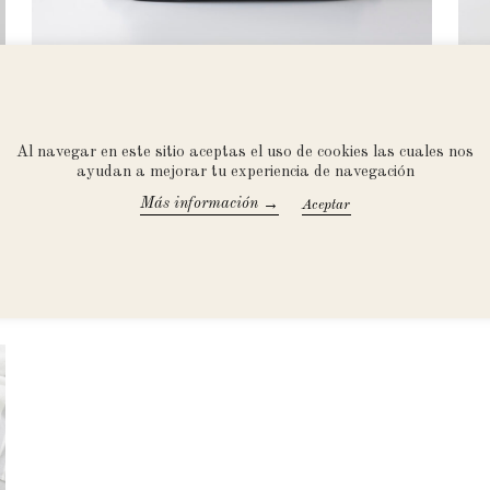
N
desde $1,820.00 MXN
BOB ~ Funda De Cojín
FRE
Al navegar en este sitio aceptas el uso de cookies las cuales nos
ayudan a mejorar tu experiencia de navegación
→
Más información
Accept All
DESCUBRE LAS HISTORIAS