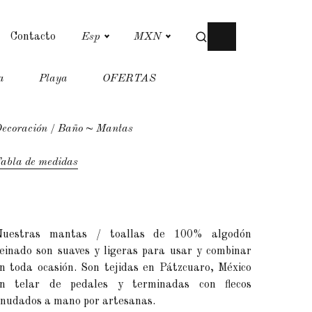
Contacto
Esp
MXN
a
Playa
OFERTAS
ecoración
Baño
~ Mantas
abla de medidas
Nuestras mantas / toallas de 100% algodón
einado son suaves y ligeras para usar y combinar
n toda ocasión. Son tejidas en Pátzcuaro, México
n telar de pedales y terminadas con flecos
nudados a mano por artesanas.