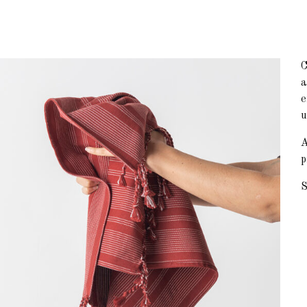
C
a
e
u
A
p
S