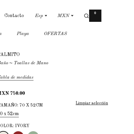
0
Contacto
Esp
MXN
a
Playa
OFERTAS
PALMITO
año
~ Toallas de Mano
abla de medidas
MXN 750.00
Limpiar selección
TAMAÑO
:
70 X 52CM
0 x 52cm
COLOR
:
IVORY