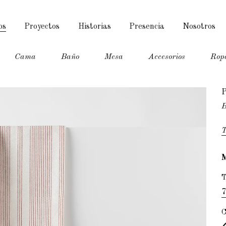
os
Proyectos
Historias
Presencia
Nosotros
Cama
Baño
Mesa
Accesorios
Rop
B
T
7