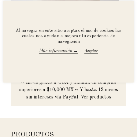
Al navegar en este sitio aceptas el uso de cookies las
cuales nos ayudan a mejorar tu experiencia de
MOONLIGHT ~ Funda De Cojín
LIG
navegación
desde $1,100.00 MXN
desd
→
Más información
Accept All
Envío nacional gratis a partir de $990.00 MXN.
~ Envío gratis a USA y Canadá en compras
superiores a $10,000 MX ~ Y hasta 12 meses
sin intereses vía PayPal.
Ver productos
PRODUCTOS