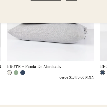
desde $1,560.00 MXN
BROTE ~ Funda De Cojín
BRO
N