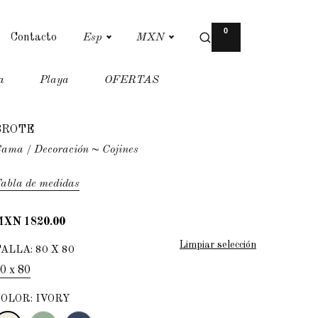
0
Contacto
Esp
MXN
a
Playa
OFERTAS
BROTE
Cama
Decoración
~ Cojines
abla de medidas
MXN 1820.00
Limpiar selección
TALLA
:
80 X 80
0 x 80
COLOR
:
IVORY