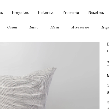
os
Proyectos
Historias
Presencia
Nosotros
Cama
Baño
Mesa
Accesorios
Rop
T
8