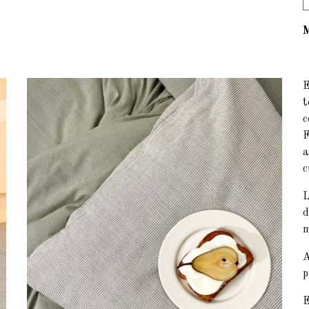
E
t
c
F
a
c
L
d
m
A
p
E