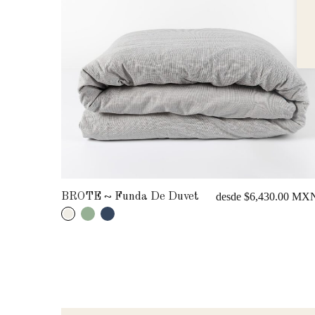
30.00 MXN
BROTE ~ Funda De Almohada
desde $1,470.00 MX