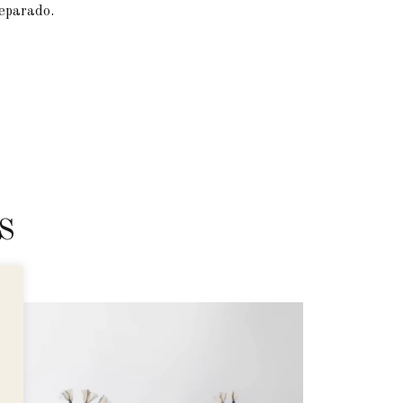
eparado.
S