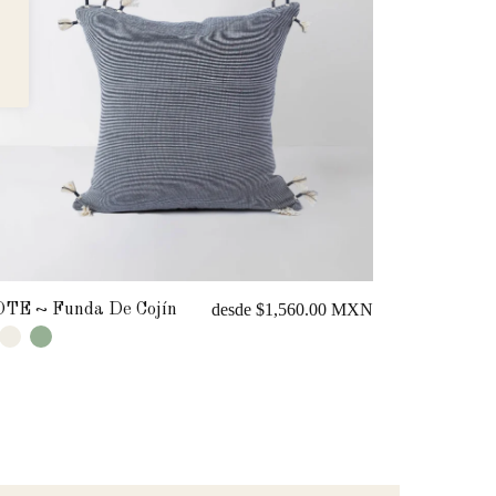
...
TE ~ Funda De Cojín
BROTE ~ F